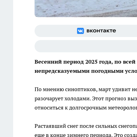
Весенний период 2025 года, по все
непредсказуемыми погодными усл
По мнению синоптиков, март удивит не
разочарует холодами. Этот прогноз выз
относиться к долгосрочным метеороло
Растаявший снег после сильных снегоп
еще в конце зимнего периода. Это созда