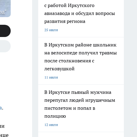
с работой Иркутского
од"
авиазавода и обсудил вопросы
развития региона
25 июля
В Иркутском районе школьник
на велосипеде получил травмы
после столкновения с
легковушкой
11 июля
В Иркутске пьяный мужчина
перепугал людей игрушечным
а
.
пистолетом и попал в
полицию
12 июля
ли
лнце