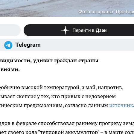
Фото из архива "Про Гор
й видимости, удивит граждан страны
овиями.
обычно высокой температурой, а май, напротив,
ывает скепсис у тех, кто привык с недоверием
гическим предсказаниям, согласно данным
источник
адов в феврале способствовал раннему прогреву зем
ет своего рода "тепловой аккумулятор" – в марте со