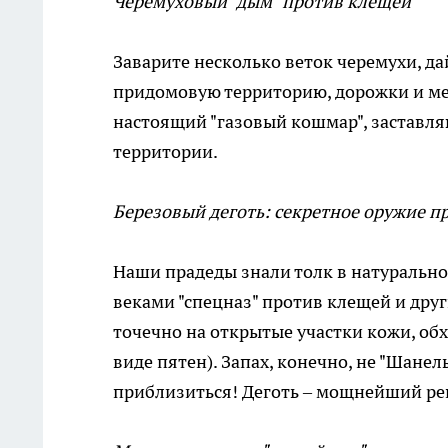
Черемуховый "дым" против клещей
Заварите несколько веток черемухи, да
придомовую территорию, дорожки и мес
настоящий "газовый кошмар", заставл
территории.
Березовый деготь: секретное оружие п
Наши прадеды знали толк в натурально
веками "спецназ" против клещей и друг
точечно на открытые участки кожи, обх
виде пятен). Запах, конечно, не "Шанел
приблизиться! Деготь – мощнейший ре