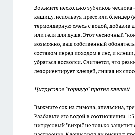
Возьмите несколько зубчиков чеснока –
кашицу, используя пресс или блендер (
термоядерную смесь с водой, добавив 
или геля для душа. Этот чесночный "к
возможно, ваш собственный обонятель
составом перед походом в лес, и клещи
убраться восвояси. Считается, что резк
дезориентирует клещей, лишая их спос
Цитрусовое "торнадо" против клещей
Выжмите сок из лимона, апельсина, гр
Разбавьте его водой в соотношении 1:3
цитрусовый "вихрь" не только защитит 
настроение. Клещи вряд ли рискнут про