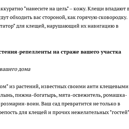
аккуратно "нанесите на цель" – кожу. Клещи впадают 
удут обходить вас стороной, как горячую сковородку.
нтатор" для клещей, нарушающий их навигацию в
стения-репелленты на страже вашего участка
 вашего дома
ом" из растений, известных своими анти клещевыми
полынь, пижма-богатырь, мята-освежитель, ромашка-
 розмарин-воин. Ваш сад превратится не только в
репость для клещей и прочих нежелательных "гостей"