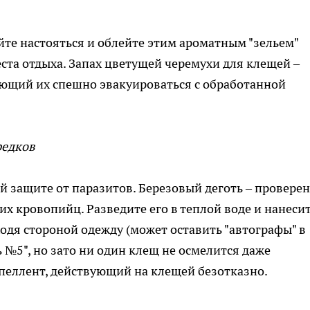
йте настояться и облейте этим ароматным "зельем"
та отдыха. Запах цветущей черемухи для клещей –
яющий их спешно эвакуироваться с обработанной
редков
й защите от паразитов. Березовый деготь – провере
их кровопийц. Разведите его в теплой воде и нанеси
одя стороной одежду (может оставить "автографы" в
ь №5", но зато ни один клещ не осмелится даже
пеллент, действующий на клещей безотказно.