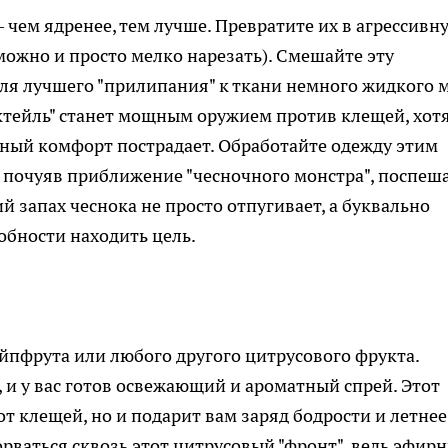
 чем ядренее, тем лучше. Превратите их в агрессивн
можно и просто мелко нарезать). Смешайте эту
для лучшего "прилипания" к ткани немного жидкого 
октейль" станет мощным оружием против клещей, хотя
ный комфорт пострадает. Обработайте одежду этим
, почуяв приближение "чесночного монстра", поспеш
ий запах чеснока не просто отпугивает, а буквально
обности находить цель.
ейпфрута или любого другого цитрусового фрукта.
, и у вас готов освежающий и ароматный спрей. Этот
от клещей, но и подарит вам заряд бодрости и летнее
рваться сквозь этот цитрусовый "фронт", ведь эфир