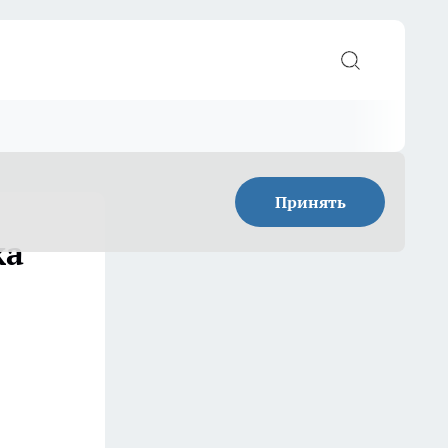
Принять
ка