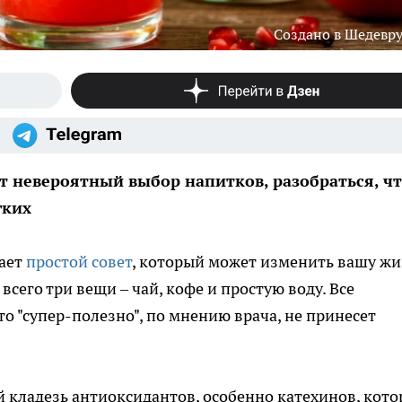
Создано в Шедевр
т невероятный выбор напитков, разобраться, ч
гких
дает
простой совет
, который может изменить вашу жи
сего три вещи – чай, кофе и простую воду. Все
это "супер-полезно", по мнению врача, не принесет
й кладезь антиоксидантов, особенно катехинов, кот