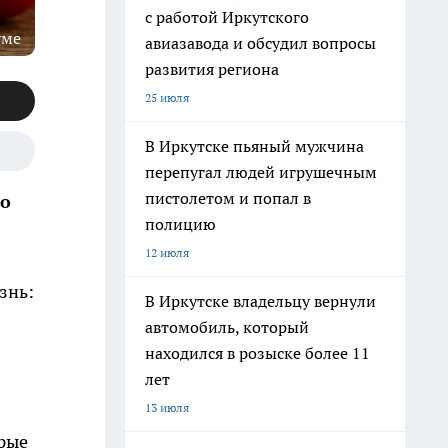
с работой Иркутского
уме
авиазавода и обсудил вопросы
развития региона
25 июля
В Иркутске пьяный мужчина
перепугал людей игрушечным
пистолетом и попал в
то
полицию
12 июля
знь:
В Иркутске владельцу вернули
автомобиль, который
находился в розыске более 11
лет
13 июля
орые