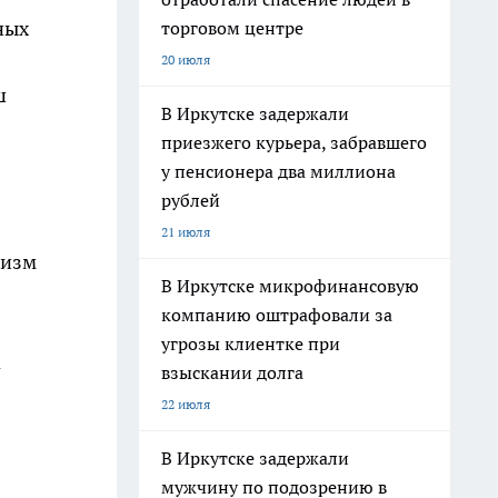
ных
торговом центре
20 июля
ш
В Иркутске задержали
приезжего курьера, забравшего
у пенсионера два миллиона
рублей
21 июля
низм
В Иркутске микрофинансовую
компанию оштрафовали за
угрозы клиентке при
а
взыскании долга
22 июля
В Иркутске задержали
мужчину по подозрению в