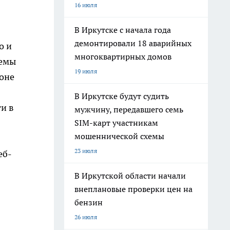
16 июля
В Иркутске с начала года
демонтировали 18 аварийных
о и
многоквартирных домов
темы
19 июля
фоне
В Иркутске будут судить
и в
мужчину, передавшего семь
SIM-карт участникам
мошеннической схемы
23 июля
еб-
В Иркутской области начали
внеплановые проверки цен на
бензин
26 июля