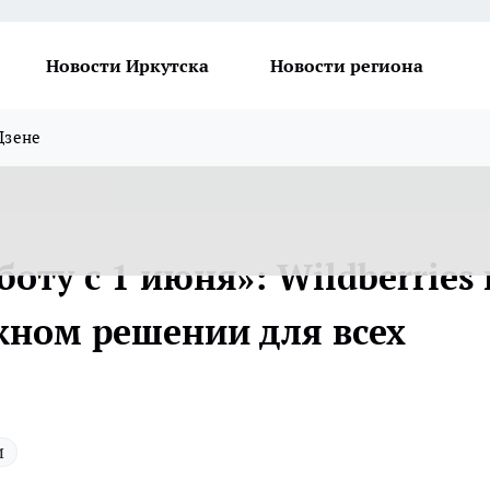
Новости Иркутска
Новости региона
Дзене
ту c 1 июня»: Wildberries 
жном решении для всех
и