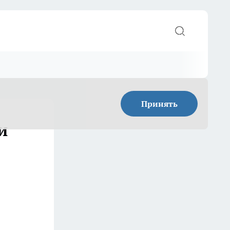
Принять
и