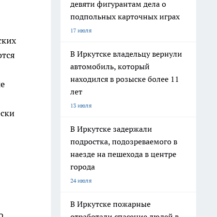
девяти фигурантам дела о
подпольных карточных играх
17 июля
ских
В Иркутске владельцу вернули
ются
автомобиль, который
находился в розыске более 11
ые
лет
13 июля
ески
В Иркутске задержали
подростка, подозреваемого в
наезде на пешехода в центре
города
24 июля
В Иркутске пожарные
о
отработали спасение людей в