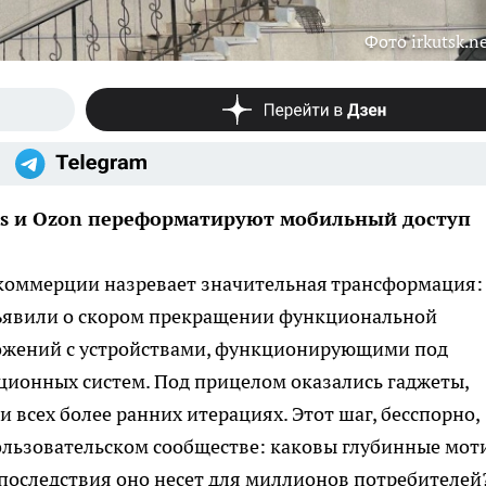
Фото irkutsk.n
es и Ozon переформатируют мобильный доступ
коммерции назревает значительная трансформация:
объявили о скором прекращении функциональной
ожений с устройствами, функционирующими под
ционных систем. Под прицелом оказались гаджеты,
 и всех более ранних итерациях. Этот шаг, бесспорно,
ользовательском сообществе: каковы глубинные мот
 последствия оно несет для миллионов потребителей