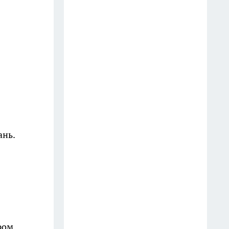
перепугал людей игрушечным
пистолетом и попал в
полицию
12 июля
В Иркутске вынесли приговор
девяти фигурантам дела о
подпольных карточных играх
17 июля
ань.
В Иркутске владельцу вернули
автомобиль, который
находился в розыске более 11
лет
13 июля
В Иркутске задержали
ром
подростка, подозреваемого в