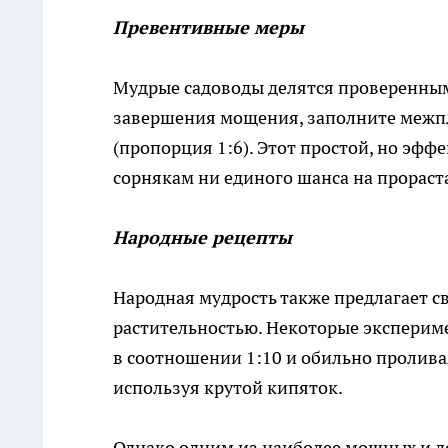
Превентивные меры
Мудрые садоводы делятся проверенным 
завершения мощения, заполните межп
(пропорция 1:6). Этот простой, но эфф
сорнякам ни единого шанса на прораст
Народные рецепты
Народная мудрость также предлагает с
растительностью. Некоторые экспериме
в соотношении 1:10 и обильно проливая
используя крутой кипяток.
Однако одним из наиболее мощных и д