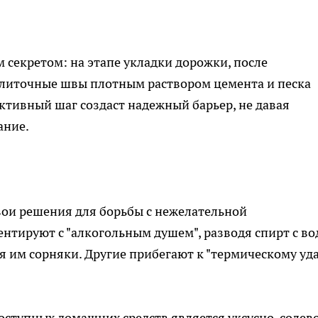
секретом: на этапе укладки дорожки, после
литочные швы плотным раствором цемента и песка
ективный шаг создаст надежный барьер, не давая
ание.
вои решения для борьбы с нежелательной
нтируют с "алкогольным душем", разводя спирт с во
 им сорняки. Другие прибегают к "термическому уда
оступных домашних средств является уксусно-солев