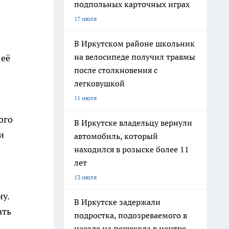
подпольных карточных играх
17 июля
В Иркутском районе школьник
на велосипеде получил травмы
 её
после столкновения с
легковушкой
11 июля
ого
В Иркутске владельцу вернули
и
автомобиль, который
находился в розыске более 11
лет
13 июля
у.
В Иркутске задержали
ать
подростка, подозреваемого в
наезде на пешехода в центре