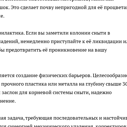
ок. Это сделает почву непригодной для её процвета
е.
илактика. Если вы заметили колонии сныти в
ладений, немедленно приступайте к её ликвидации и
бы предотвратить её проникновение на вашу
яется создание физических барьеров. Целесообразн
 прочного пластика или металла на глубину свыше 3
 заслон для корневой системы сныти, надежно
анение.
ная задача, требующая последовательных и настойчи
тся синергией механического удаления, корректиро