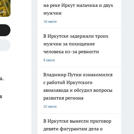
на реке Иркут мальчика и двух
com
мужчин
10 июля
В Иркутске задержали троих
мужчин за похищение
человека из-за ревности
9 июля
Владимир Путин ознакомился
а.
с работой Иркутского
авиазавода и обсудил вопросы
в
развития региона
25 июля
В Иркутске вынесли приговор
девяти фигурантам дела о