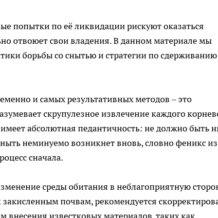
бые попытки по её ликвидации рискуют оказаться
но отвоюет свои владения. В данном материале мы
тики борьбы со снытью и стратегии по сдерживанию
еменно и самых результативных методов – это
азумевает скрупулезное извлечение каждого корнев
 имеет абсолютная педантичность: не должно быть н
сныть неминуемо возникнет вновь, словно феникс из
роцесс сначала.
 изменение среды обитания в неблагоприятную сторон
к закисленным почвам, рекомендуется скорректиров
м внесения известковых материалов, таких как