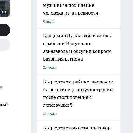
мужчин за похищение
ции
человека из-за ревности
9 июля
Владимир Путин ознакомился
с работой Иркутского
авиазавода и обсудил вопросы
развития региона
25 июля
В Иркутском районе школьник
рт
на велосипеде получил травмы
после столкновения с
овых
легковушкой
11 июля
В Иркутске вынесли приговор