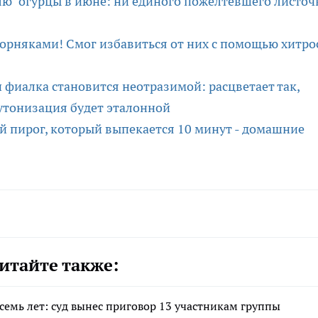
ю" огурцы в июне: ни единого пожелтевшего листоч
 сорняками! Смог избавиться от них с помощью хитро
 фиалка становится неотразимой: расцветает так,
бутонизация будет эталонной
 пирог, который выпекается 10 минут - домашние
итайте также:
семь лет: суд вынес приговор 13 участникам группы