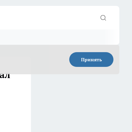
Принять
ал