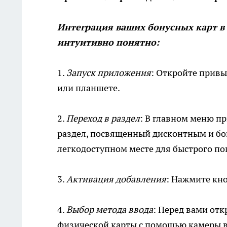
Интеграция ваших бонусных карт в 
интуитивно понятно:
1.
Запуск приложения
: Откройте прив
или планшете.
2.
Переход в раздел
: В главном меню п
раздел, посвященный дисконтным и бо
легкодоступном месте для быстрого по
3.
Активация добавления
: Нажмите кн
4.
Выбор метода ввода
: Перед вами отк
физической карты с помощью камеры ва