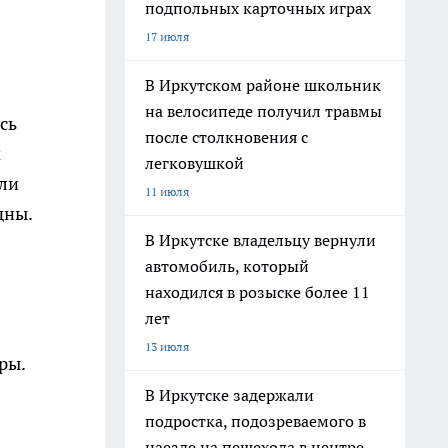
подпольных карточных играх
17 июля
В Иркутском районе школьник
на велосипеде получил травмы
сь
после столкновения с
м
легковушкой
или
11 июля
дны.
В Иркутске владельцу вернули
автомобиль, который
находился в розыске более 11
лет
13 июля
ры.
В Иркутске задержали
подростка, подозреваемого в
наезде на пешехода в центре