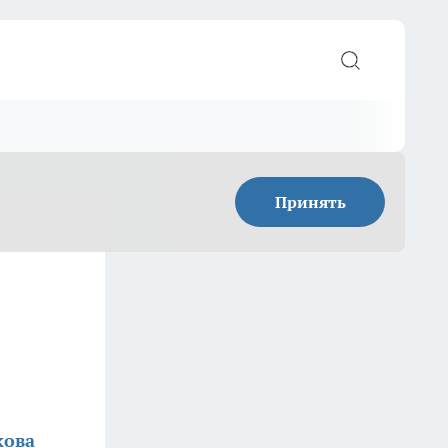
Принять
кова