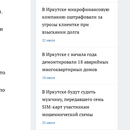
В Иркутске микрофинансовую
.
компанию оштрафовали за
угрозы клиентке при
ли
взыскании долга
22 июля
В Иркутске с начала года
демонтировали 18 аварийных
многоквартирных домов
то
19 июля
по
В Иркутске будут судить
мужчину, передавшего семь
SIM-карт участникам
мошеннической схемы
23 июля