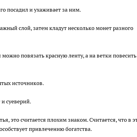
его посадил и ухаживает за ним.
нажный слой, затем кладут несколько монет разного
л можно повязать красную ленту, а на ветки повесить
ытых источников.
 и суеверий.
ья, это считается плохим знаком. Считается, что в э
пособствует привлечению богатства.