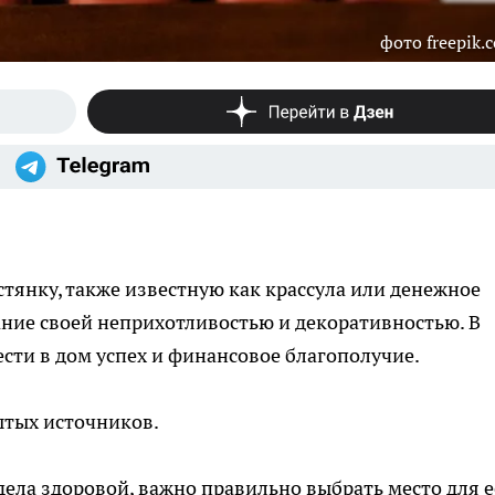
фото freepik.
стянку, также известную как крассула или денежное
ание своей неприхотливостью и декоративностью. В
ести в дом успех и финансовое благополучие.
ытых источников.
дела здоровой, важно правильно выбрать место для е