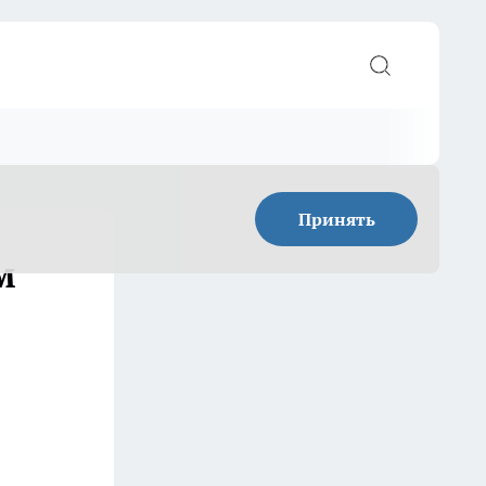
Принять
м