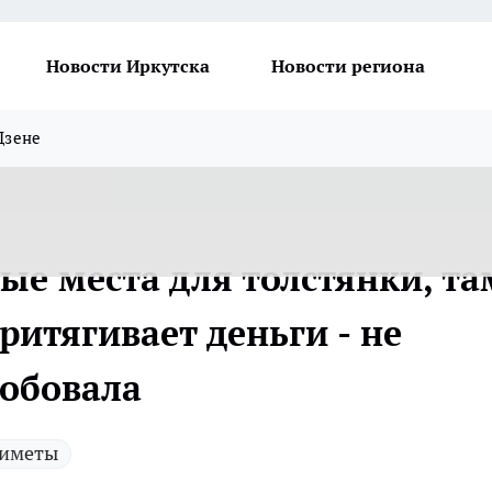
Новости Иркутска
Новости региона
Дзене
е места для толстянки, та
ритягивает деньги - не
робовала
иметы