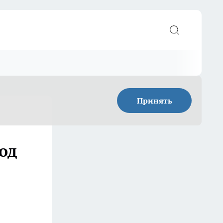
Принять
од