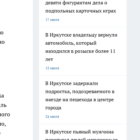
девяти фигурантам дела о
подпольных карточных играх
17 июля
ую
В Иркутске владельцу вернули
но
автомобиль, который
находился в розыске более 11
лет
13 июля
В Иркутске задержали
подростка, подозреваемого в
жа
наезде на пешехода в центре
иль
города
ного
24 июля
но,
В Иркутске пьяный мужчина
е
перепугал людей игрушечным