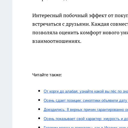
Интересный побочный эффект от покупк
встречаться с друзьями. Каждая совме
позволяла оценить комфорт нового уни
взаимоотношениях.
Читайте также:
От корги до алабая: узнайте какой вы пёс по 
Осень сдает позиции: синоптики объявили дату
Доездились: 8 верных причин гарантированно 
Осень показывает свой характер: хмурость и 
Готовим вяленые помидоры, как в Италии: тольк