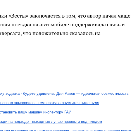
и «Весты» заключается в том, что автор начал чаще
стная поездка на автомобиле поддерживала связь и
версала, что положительно сказалось на
знаку зодиака - будете удивлены. Для Раков — идеальная совместимость
 первых заморозков - температура опустится ниже нуля
остановить вашу машину инспектору ГАИ
дожди на подходе - выходные лучше провести под пледом
о три ингредиента и немного терпения - рецепт выпытала у повара рест