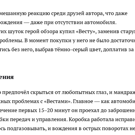
мешанную реакцию среди друзей автора, что даже
рождения — даже при отсутствии автомобиля.
тих шуток герой обзора купил «Весту», заменив стар
проблемы. В момент покупки у него не было достаточ
тись без него, выбрав тёмно-серый цвет, доплатив за
ления
 предпочёл скрыться от любопытных глаз, и мандра
жных проблемах с «Вестами». Главное — как автомоб
 течение первых 15–20 минут он проехал до заброшен
обки передач и управления. Коробка работала исправ
сь подгазовывать, и вождения в острых поворотах н