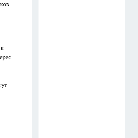
подпольных карточных играх
оков
17 июля
В Иркутске владельцу вернули
автомобиль, который
находился в розыске более 11
 к
лет
ерес
13 июля
В Иркутске задержали
подростка, подозреваемого в
гут
наезде на пешехода в центре
города
24 июля
В Иркутском районе школьник
на велосипеде получил травмы
после столкновения с