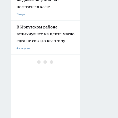
посетителя кафе
Вчера
В Иркутском районе
вспыхнувшее на плите масло
едва не сожгло квартиру
4 августа
В Иркутске водитель
большегруза снес
ограждение и выехал на
встречную полосу
3 августа
Парикмахер из Иркутска
поверила в легкий
заработок и лишилась почти