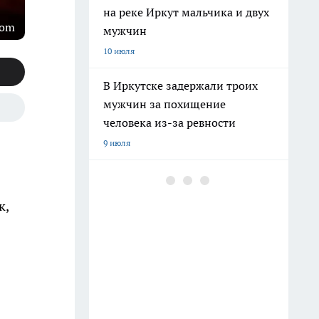
на реке Иркут мальчика и двух
com
мужчин
10 июля
В Иркутске задержали троих
мужчин за похищение
человека из-за ревности
9 июля
Владимир Путин ознакомился
с работой Иркутского
к,
авиазавода и обсудил вопросы
развития региона
25 июля
В Иркутске вынесли приговор
девяти фигурантам дела о