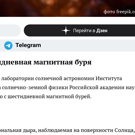
фото freepik.
дневная магнитная буря
 лаборатории солнечной астрономии Института
а солнечно-земной физики Российской академии нау
ю с шестидневной магнитной бурей.
рональная дыра, наблюдаемая на поверхности Солнца,