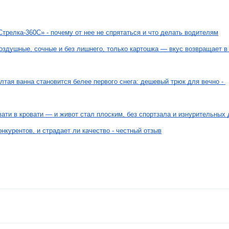
Стрелка-360С» - почему от нее не спрятаться и что делать водителям
оздушные, сочные и без лишнего, только картошка — вкус возвращает в 
лтая ванна становится белее первого снега: дешевый трюк для вечно - 
вати в кровати — и живот стал плоским, без спортзала и изнурительных 
нкурентов, и страдает ли качество - честный отзыв