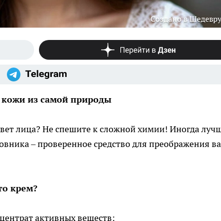
Создано в Шедевр
 кожи из самой природы
вет лица? Не спешите к сложной химии! Иногда луч
овника – проверенное средство для преображения в
то крем?
нцентрат активных веществ: