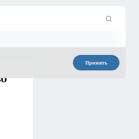
Принять
во