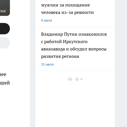
мужчин за похищение
уме
человека из-за ревности
9 июля
Владимир Путин ознакомился
с работой Иркутского
авиазавода и обсудил вопросы
развития региона
25 июля
шее
В Иркутском районе школьник
ашей
на велосипеде получил травмы
после столкновения с
легковушкой
11 июля
В Иркутске вынесли приговор