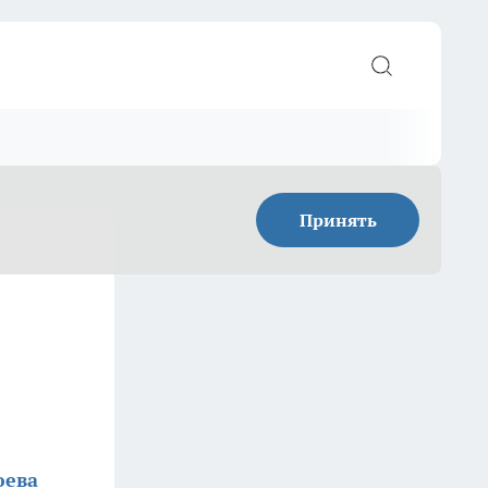
Принять
юева