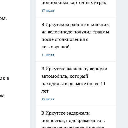
подпольных карточных играх
17 июля
рм.
В Иркутском районе школьник
на велосипеде получил травмы
после столкновения с
легковушкой
11 июля
В Иркутске владельцу вернули
автомобиль, который
ак в
находился в розыске более 11
лет
ом
13 июля
В Иркутске задержали
подростка, подозреваемого в
наезде на пешехода в центре