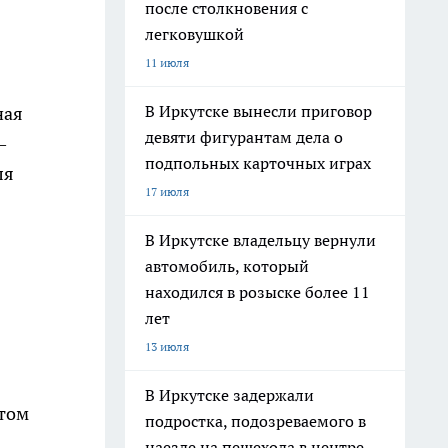
после столкновения с
легковушкой
11 июля
В Иркутске вынесли приговор
ная
девяти фигурантам дела о
—
подпольных карточных играх
ля
17 июля
В Иркутске владельцу вернули
автомобиль, который
находился в розыске более 11
лет
13 июля
В Иркутске задержали
отом
подростка, подозреваемого в
наезде на пешехода в центре