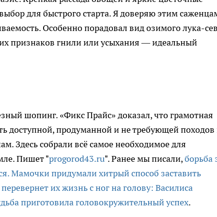
 выбор для быстрого старта. Я доверяю этим саженц
ваемость. Особенно порадовал вид озимого лука-сев
ших признаков гнили или усыхания — идеальный
езный шопинг. «Фикс Прайс» доказал, что грамотная
ть доступной, продуманной и не требующей походов
м. Здесь собрали всё самое необходимое для
ле. Пишет "
progorod43.ru
". Ранее мы писали,
борьба 
ся. Мамочки придумали хитрый способ заставить
 перевернет их жизнь с ног на голову: Василиса
судьба приготовила головокружительный успех
.