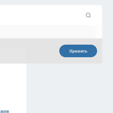
Принять
анов