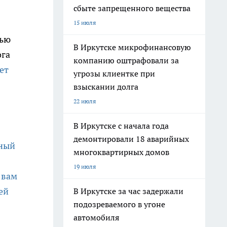
сбыте запрещенного вещества
15 июля
тью
В Иркутске микрофинансовую
ога
компанию оштрафовали за
ет
угрозы клиентке при
взыскании долга
22 июля
В Иркутске с начала года
демонтировали 18 аварийных
ьный
многоквартирных домов
19 июля
 вам
ей
В Иркутске за час задержали
подозреваемого в угоне
автомобиля