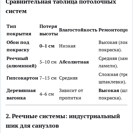
Сравнительная таблица потолочных
систем
Тип
Потеря
Влагостойкость
Ремонтоприг
покрытия
высоты
Обои под
Высокая (лока
0–1 см
Низкая
покраску
покраска).
Реечный
Средняя (заме
5–10 см
Абсолютная
(алюминий)
ламели).
Сложная (треб
Гипсокартон
7–15 см
Средняя
шпаклевки).
Деревянная
Зависит от
Высокая
(шлиф
4–6 см
вагонка
пропитки
покраска).
2. Реечные системы: индустриальный
шик для санузлов