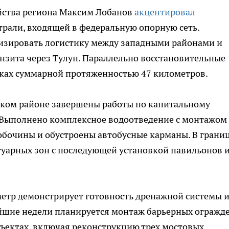
йства региона Максим Лобанов
акцентировал
трали, входящей в федеральную опорную сеть.
изировать логистику между западными районами и
нзита через Тулун. Параллельно восстановительные
тках суммарной протяженностью 47 километров.
тском районе завершены работы по капитальному
 Выполнено комплексное водоотведение с монтажом
обочины и обустроены автобусные карманы. В грани
туарных зон с последующей установкой павильонов 
метр демонстрирует готовность дренажной системы 
йшие недели планируется монтаж барьерных огражд
ъектах, включая реконструкцию трех мостовых