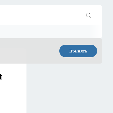
Принять
й