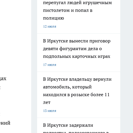
перепугал людей игрушечным
пистолетом и попал в
полицию
12 июля
В Иркутске вынесли приговор
девяти фигурантам дела о
подпольных карточных играх
17 июля
цах
В Иркутске владельцу вернули
автомобиль, который
и
находился в розыске более 11
лет
13 июля
и
ений
В Иркутске задержали
подростка, подозреваемого в