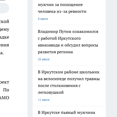
мужчин за похищение
человека из-за ревности
9 июля
ской
щему
Владимир Путин ознакомился
адке
с работой Иркутского
ения
авиазавода и обсудил вопросы
развития региона
a.
25 июля
В Иркутском районе школьник
на велосипеде получил травмы
оект
после столкновения с
. По
легковушкой
 АМО
11 июля
В Иркутске пьяный мужчина