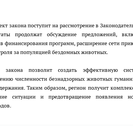
кт закона поступит на рассмотрение в Законодател
утаты продолжат обсуждение предложений, вкл
в финансирования программ, расширение сети при
троля за популяцией бездомных животных.
о закона позволит создать эффективную сис
жению численности безнадзорных животных гуман
держания. Таким образом, регион получит комплек
ние ситуации и предотвращение появления н
одов.