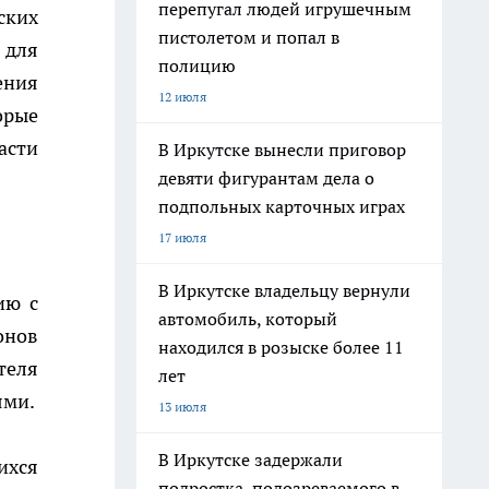
перепугал людей игрушечным
ских
пистолетом и попал в
 для
полицию
ения
12 июля
орые
асти
В Иркутске вынесли приговор
девяти фигурантам дела о
подпольных карточных играх
17 июля
В Иркутске владельцу вернули
ию с
автомобиль, который
онов
находился в розыске более 11
теля
лет
ями.
13 июля
В Иркутске задержали
ихся
подростка, подозреваемого в