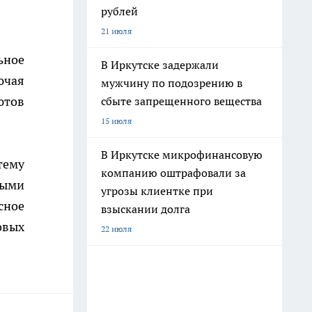
рублей
21 июля
ьное
В Иркутске задержали
ючая
мужчину по подозрению в
ютов
сбыте запрещенного вещества
15 июля
В Иркутске микрофинансовую
тему
компанию оштрафовали за
ными
угрозы клиентке при
сное
взыскании долга
овых
22 июля