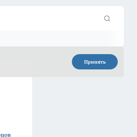
Принять
рцов