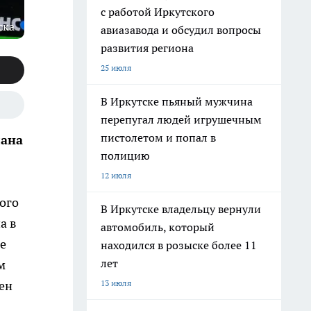
с работой Иркутского
ска
авиазавода и обсудил вопросы
развития региона
25 июля
В Иркутске пьяный мужчина
перепугал людей игрушечным
пистолетом и попал в
лана
полицию
12 июля
ого
В Иркутске владельцу вернули
а в
автомобиль, который
е
находился в розыске более 11
лет
м
13 июля
ен