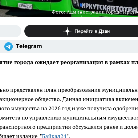
Фото: Администрации города Иркут
тие города ожидает реорганизация в рамках п
ьно представлен план преобразования муниципальн
 акционерное общество. Данная инициатива включен
го имущества на 2026 год и уже получила одобрени
 комитета по управлению муниципальным имущество
транспортного предприятия обсуждался ранее и долж
общает издание "
Байкал24
".