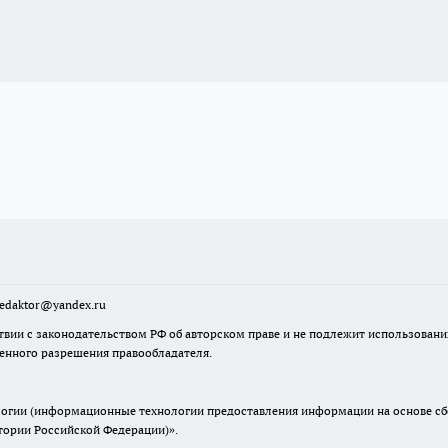
sredaktor@yandex.ru
твии с законодательством РФ об авторском праве и не подлежит использовани
менного разрешения правообладателя.
гии (информационные технологии предоставления информации на основе сбор
итории Российской Федерации)».