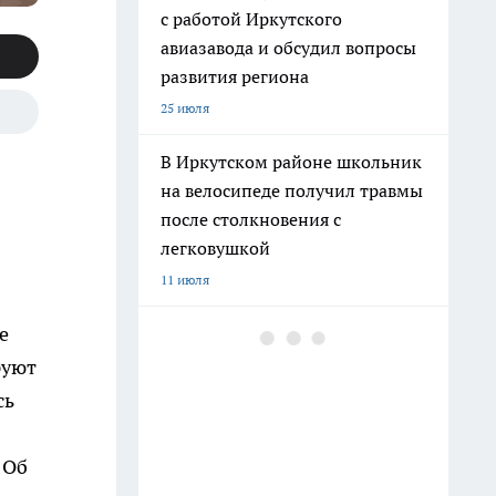
с работой Иркутского
авиазавода и обсудил вопросы
развития региона
25 июля
В Иркутском районе школьник
на велосипеде получил травмы
после столкновения с
легковушкой
11 июля
е
В Иркутске пьяный мужчина
перепугал людей игрушечным
руют
пистолетом и попал в
сь
полицию
12 июля
 Об