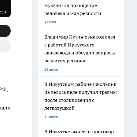
мужчин за похищение
сти
человека из-за ревности
9 июля
Владимир Путин ознакомился
с работой Иркутского
авиазавода и обсудил вопросы
развития региона
25 июля
В Иркутском районе школьник
 РФ
,
на велосипеде получил травмы
после столкновения с
вали
легковушкой
11 июля
В Иркутске вынесли приговор