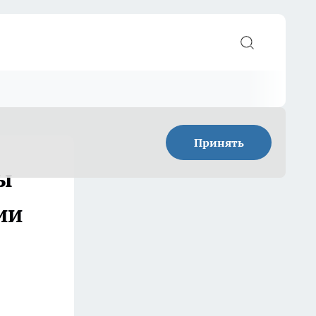
Принять
ы
ии