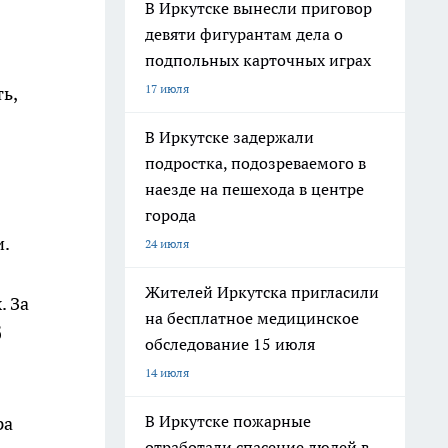
В Иркутске вынесли приговор
девяти фигурантам дела о
подпольных карточных играх
17 июля
ь,
В Иркутске задержали
подростка, подозреваемого в
наезде на пешехода в центре
города
и.
24 июля
Жителей Иркутска пригласили
. За
на бесплатное медицинское
б
обследование 15 июля
14 июля
В Иркутске пожарные
ра
отработали спасение людей в