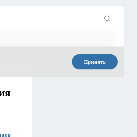
Принять
ия
лаев