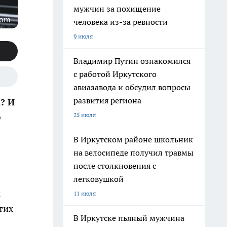
мужчин за похищение
com
человека из-за ревности
9 июля
Владимир Путин ознакомился
с работой Иркутского
авиазавода и обсудил вопросы
развития региона
? И
25 июля
е
В Иркутском районе школьник
на велосипеде получил травмы
после столкновения с
легковушкой
к
11 июля
тих
В Иркутске пьяный мужчина