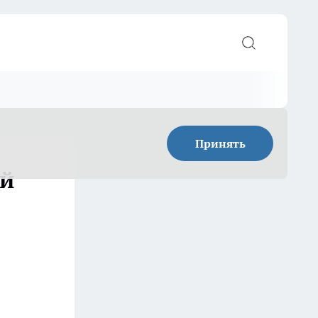
Принять
ей