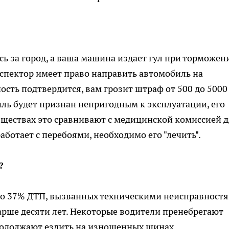
сь за город, а ваша машина издает гул при торможен
нспектор имеет право направить автомобиль на
ость подтвердится, вам грозит штраф от 500 до 5000
иль будет признан непригодным к эксплуатации, его
обществах это сравнивают с медицинской комиссией 
работает с перебоями, необходимо его "лечить".
?
то 37% ДТП, вызванных техническими неисправностя
арше десяти лет. Некоторые водители пренебрегают
родолжают ездить на изношенных шинах.