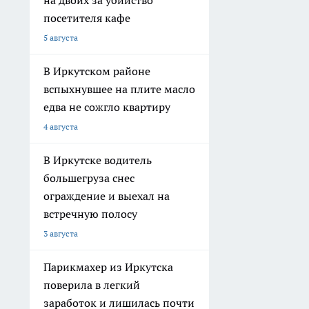
на двоих за убийство
посетителя кафе
5 августа
В Иркутском районе
вспыхнувшее на плите масло
едва не сожгло квартиру
4 августа
В Иркутске водитель
большегруза снес
ограждение и выехал на
встречную полосу
3 августа
Парикмахер из Иркутска
поверила в легкий
заработок и лишилась почти