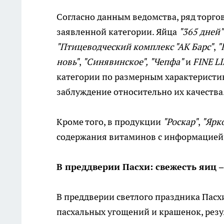
Согласно данным ведомства, ряд торго
заявленной категории. Яйца
"365 дней"
"Птицеводческий комплекс "АК Барс"
,
"
новь"
,
"Синявинское",
"Чепфа"
и
FINE LI
категории по размерным характеристик
заблуждение относительно их качества
Кроме того, в продукции
"Роскар"
,
"Ярк
содержания витаминов с информацией,
В преддверии Пасхи: свежесть яиц 
В преддверии светлого праздника Пасхи
пасхальных угощений и крашенок, резу