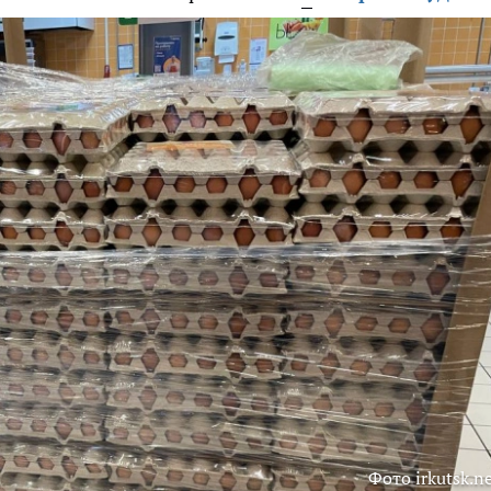
Фото irkutsk.n