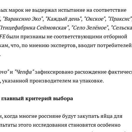
вых марок не выдержал испытание на соответствие
,
"Вараксино Эко"
,
"Каждый день"
,
"Окское"
,
"Праксис"
Птицефабрика Сеймовская"
,
"Село Зелёное"
,
"Сельск
FE
были признаны не соответствующими отборной
ам, что, по мнению экспертов, вводит потребителей
.
оvо"
и
"Чепфа"
зафиксировано расхождение фактичес
 указанной производителем на упаковке.
– главный критерий выбора
, когда многие россияне будут закупать яйца для
льтаты этого исследования становятся особенно