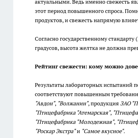
актуальными. Ведь именно свежесть яв
этот период повышенного спроса. Помн
продуктов, и свежесть напрямую влияет
Согласно государственному стандарту (
градусов, высота желтка не должна пре
Рейтинг свежести: кому можно дов
Результаты лабораторных испытаний п
соответствуют повышенным требования
"Авдон"
,
"Волжанин"
, продукция
ЗАО "П
"Птицефабрика "Атемарская"
,
"Птицефа
"Птицефабрика "Молодежная"
,
"Птицеф
"Роскар Экстра"
и
"Самое вкусное"
.