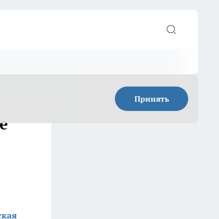
Принять
е
ская