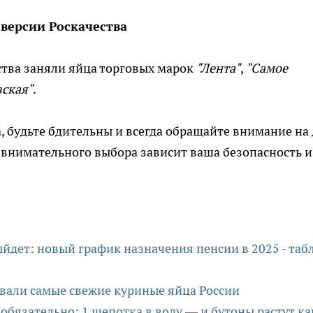
версии Роскачества
ства заняли яйца торговых марок
"Лента"
,
"Самое
ская"
.
, будьте бдительны и всегда обращайте внимание на 
 внимательного выбора зависит ваша безопасность и
ыйдет: новый график назначения пенсии в 2025 - таб
азвали самые свежие куриные яйца России
обязательно: 1 щепотка в воду — и бутоны растут ка