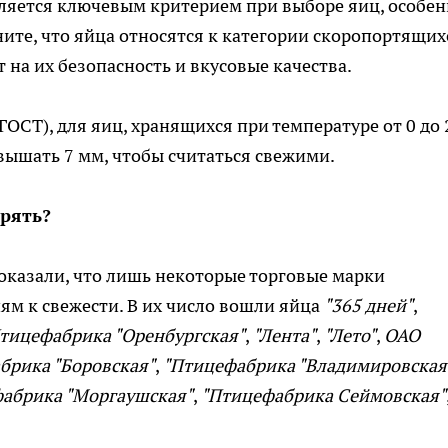
ляется ключевым критерием при выборе яиц, особен
ите, что яйца относятся к категории скоропортящих
 на их безопасность и вкусовые качества.
ГОСТ), для яиц, хранящихся при температуре от 0 до 
вышать 7 мм, чтобы считаться свежими.
ерять?
оказали, что лишь некоторые торговые марки
м к свежести. В их число вошли яйца
"365 дней"
,
тицефабрика "Оренбургская"
,
"Лента"
,
"Лето"
,
ОАО
брика "Боровская"
,
"Птицефабрика "Владимировская
абрика "Моргаушская"
,
"Птицефабрика Сеймовская"