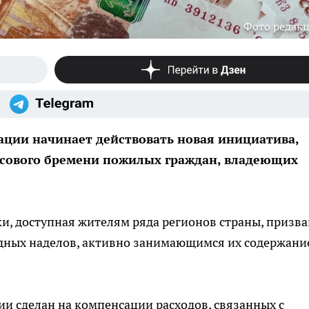
Фото редак
рации начинает действовать новая инициатива,
нсового бремени пожилых граждан, владеющих
и, доступная жителям ряда регионов страны, призва
дных наделов, активно занимающимся их содержани
ии сделан на компенсации расходов, связанных с