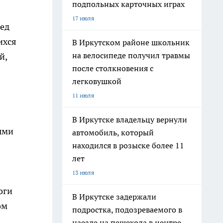
подпольных карточных играх
17 июля
ред
ихся
В Иркутском районе школьник
на велосипеде получил травмы
й,
после столкновения с
легковушкой
11 июля
В Иркутске владельцу вернули
ыми
автомобиль, который
находился в розыске более 11
лет
13 июля
оги
В Иркутске задержали
ом
подростка, подозреваемого в
наезде на пешехода в центре