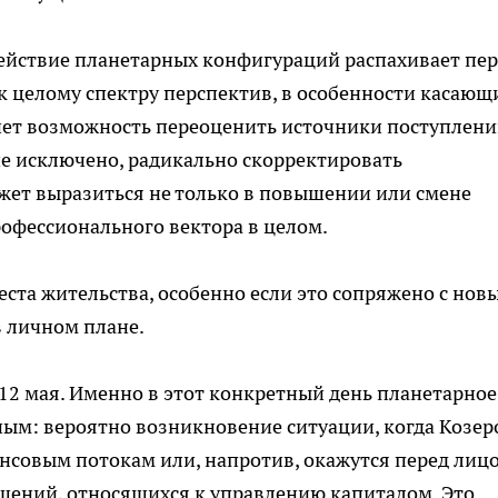
действие планетарных конфигураций распахивает пе
к целому спектру перспектив, в особенности касающ
нет возможность переоценить источники поступлени
е исключено, радикально скорректировать
жет выразиться не только в повышении или смене
рофессионального вектора в целом.
еста жительства, особенно если это сопряжено с нов
в личном плане.
 12 мая. Именно в этот конкретный день планетарное
ым: вероятно возникновение ситуации, когда Козер
нсовым потокам или, напротив, окажутся перед лиц
ений, относящихся к управлению капиталом. Это