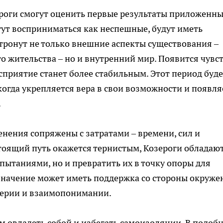
роги смогут оценить первые результаты приложенн
гут восприниматься как неспешные, будут иметь
тронут не только внешние аспекты существования –
о жительства – но и внутренний мир. Появится чувст
осприятие станет более стабильным. Этот период буд
огда укрепляется вера в свои возможности и появля
.
нения сопряжены с затратами – времени, сил и
тоящий путь окажется тернистым, Козероги обладаю
пытаниями, но и превратить их в точку опоры для
значение может иметь поддержка со стороны окруже
оверии и взаимопонимании.
ам овладеть собой и избегать самоизоляции. В подоб