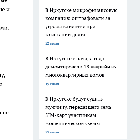
ше и
В Иркутске микрофинансовую
компанию оштрафовали за
угрозы клиентке при
ыми.
взыскании долга
22 июля
В Иркутске с начала года
демонтировали 18 аварийных
у,
многоквартирных домов
а
19 июля
В Иркутске будут судить
мужчину, передавшего семь
ваше
SIM-карт участникам
мошеннической схемы
23 июля