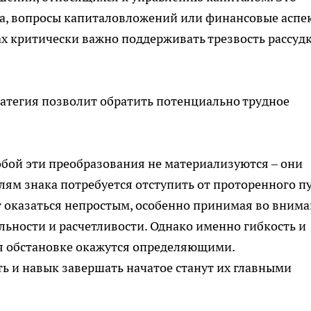
ла, вопросы капиталовложений или финансовые аспе
ах критически важно поддерживать трезвость рассудк
атегия позволит обратить потенциально трудное
собой эти преобразования не материализуются – они
лям знака потребуется отступить от проторенного п
ет оказаться непростым, особенно принимая во вним
льности и расчетливости. Однако именно гибкость и
я обстановке окажутся определяющими.
ь и навык завершать начатое станут их главными