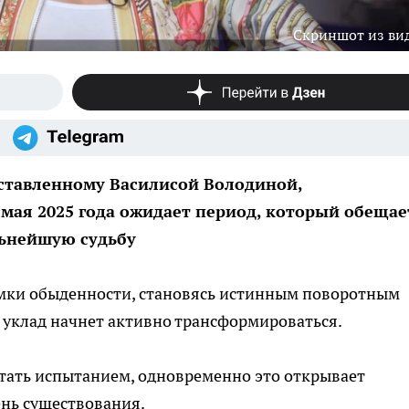
Скриншот из ви
дставленному Василисой Володиной,
2 мая 2025 года ожидает период, который обещае
льнейшую судьбу
амки обыденности, становясь истинным поворотным
уклад начнет активно трансформироваться.
стать испытанием, одновременно это открывает
ень существования.