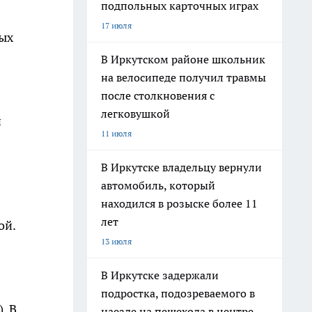
подпольных карточных играх
17 июля
рых
В Иркутском районе школьник
на велосипеде получил травмы
после столкновения с
легковушкой
и
11 июля
В Иркутске владельцу вернули
автомобиль, который
находился в розыске более 11
лет
ой.
13 июля
В Иркутске задержали
подростка, подозреваемого в
. В
наезде на пешехода в центре