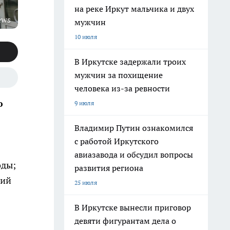
на реке Иркут мальчика и двух
ews
мужчин
10 июля
В Иркутске задержали троих
мужчин за похищение
человека из-за ревности
ю
9 июля
Владимир Путин ознакомился
с работой Иркутского
авиазавода и обсудил вопросы
оды;
развития региона
ний
25 июля
В Иркутске вынесли приговор
девяти фигурантам дела о