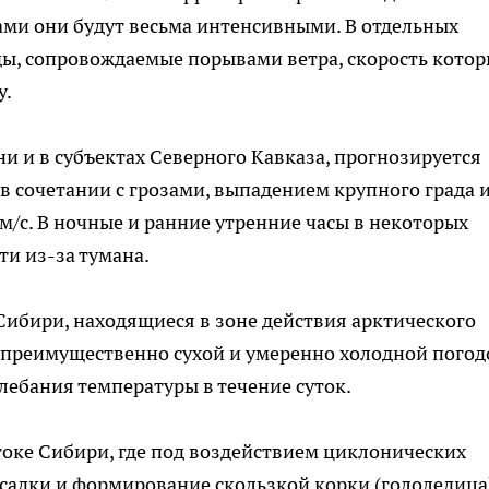
ами они будут весьма интенсивными. В отдельных
ды, сопровождаемые порывами ветра, скорость кото
у.
ни и в субъектах Северного Кавказа, прогнозируется
в сочетании с грозами, выпадением крупного града 
м/с. В ночные и ранние утренние часы в некоторых
и из-за тумана.
Сибири, находящиеся в зоне действия арктического
 преимущественно сухой и умеренно холодной погод
ебания температуры в течение суток.
токе Сибири, где под воздействием циклонических
адки и формирование скользкой корки (гололедица)