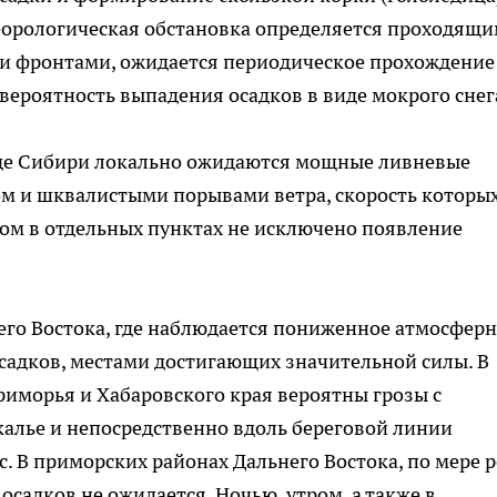
теорологическая обстановка определяется проходящ
 фронтами, ожидается периодическое прохождение
вероятность выпадения осадков в виде мокрого снег
аде Сибири локально ожидаются мощные ливневые
ом и шквалистыми порывами ветра, скорость которы
тром в отдельных пунктах не исключено появление
него Востока, где наблюдается пониженное атмосфер
садков, местами достигающих значительной силы. В
риморья и Хабаровского края вероятны грозы с
йкалье и непосредственно вдоль береговой линии
с. В приморских районах Дальнего Востока, по мере р
садков не ожидается. Ночью, утром, а также в