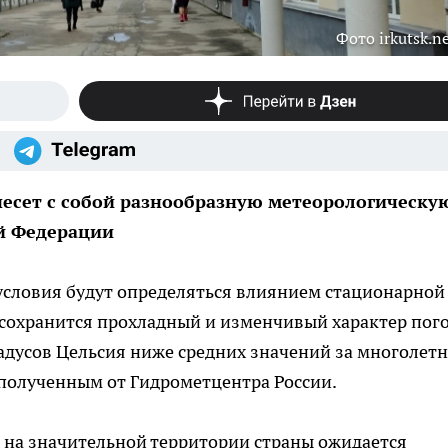
Фото irkutsk.n
несет с собой разнообразную метеорологическу
й Федерации
условия будут определяться влиянием стационарной
ь сохранится прохладный и изменчивый характер пог
адусов Цельсия ниже средних значений за многолет
 полученным от Гидрометцентра России.
на значительной территории страны ожидается