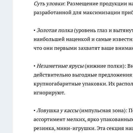
Суть уловки
: Размещение продукции на
разработанной для максимизации при
•
Золотая полка
(уровень глаз и вытяну
наибольшей наценкой и самые известны
что они первыми захватят ваше вниман
•
Незаметные ярусы
(нижние полки): Вн
действительно выгодные предложения:
крупногабаритные упаковки. Их распол
игнорируют.
•
Ловушка у кассы
(импульсная зона): П
ассортимент мелких, ярко упакованных
резинка, мини-игрушки. Эта секция н