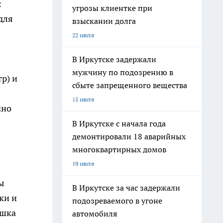
:
угрозы клиентке при
 для
взыскании долга
22 июля
В Иркутске задержали
мужчину по подозрению в
р) и
сбыте запрещенного вещества
15 июля
мно
В Иркутске с начала года
демонтировали 18 аварийных
многоквартирных домов
19 июля
ы
В Иркутске за час задержали
ки и
подозреваемого в угоне
ошка
автомобиля