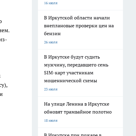
16 июля
В Иркутской области начали
о
внеплановые проверки цен на
ием.
бензин
из-
26 июля
В Иркутске будут судить
мужчину, передавшего семь
SIM-карт участникам
м
мошеннической схемы
у),
23 июля
 и
На улице Ленина в Иркутске
обновят трамвайное полотно
18 июля
В Иркутске при пожаре в