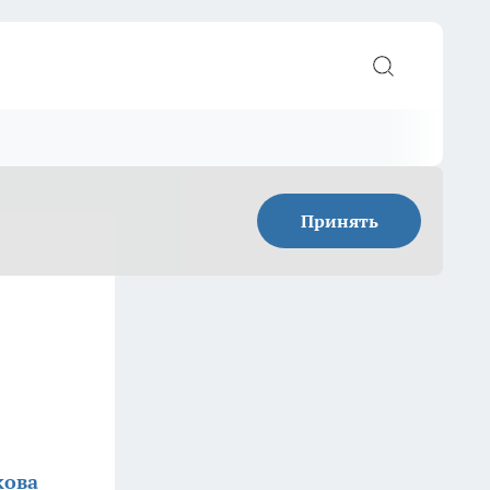
Принять
кова