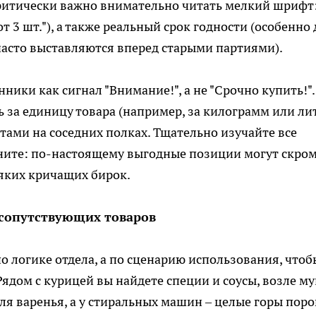
Критически важно внимательно читать мелкий шрифт
от 3 шт."), а также реальный срок годности (особенно
часто выставляются вперед старыми партиями).
ники как сигнал "Внимание!", а не "Срочно купить!".
 за единицу товара (например, за килограмм или лит
тами на соседних полках. Тщательно изучайте все
ните: по-настоящему выгодные позиции могут скро
сяких кричащих бирок.
 сопутствующих товаров
о логике отдела, а по сценарию использования, чтоб
ядом с курицей вы найдете специи и соусы, возле му
для варенья, а у стиральных машин – целые горы пор