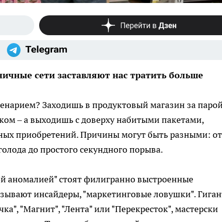
ничные сети заставляют нас тратить больше
ценарием? Заходишь в продуктовый магазин за паро
ком – а выходишь с доверху набитыми пакетами,
ых приобретений. Причины могут быть разными: от
голода до простого секундного порыва.
ой аномалией" стоят филигранно выстроенные
называют инсайдеры, "маркетинговые ловушки". Гига
ка", "Магнит", "Лента" или "Перекресток", мастерски