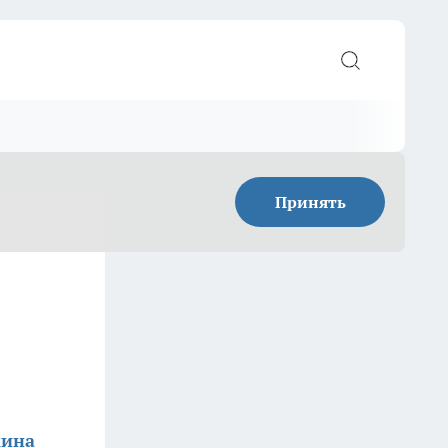
Принять
кина