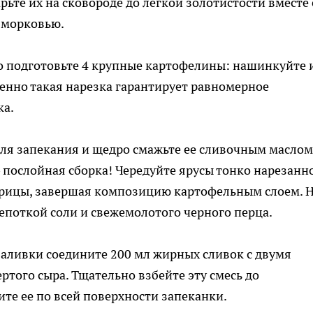
ьте их на сковороде до легкой золотистости вместе 
 морковью.
о подготовьте 4 крупные картофелины: нашинкуйте 
нно такая нарезка гарантирует равномерное
ка.
для запекания и щедро смажьте ее сливочным маслом
 послойная сборка! Чередуйте ярусы тонко нарезанн
рицы, завершая композицию картофельным слоем. 
поткой соли и свежемолотого черного перца.
заливки соедините 200 мл жирных сливок с двумя
того сыра. Тщательно взбейте эту смесь до
те ее по всей поверхности запеканки.