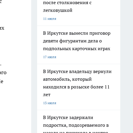
с
после столкновения с
легковушкой
11 июля
их
В Иркутске вынесли приговор
девяти фигурантам дела о
подпольных карточных играх
17 июля
.
В Иркутске владельцу вернули
ого
автомобиль, который
Не
находился в розыске более 11
лет
13 июля
В Иркутске задержали
подростка, подозреваемого в
наезде на пешехода в центре