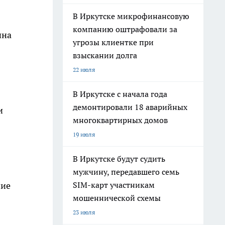
В Иркутске микрофинансовую
компанию оштрафовали за
ина
угрозы клиентке при
взыскании долга
22 июля
В Иркутске с начала года
демонтировали 18 аварийных
и
многоквартирных домов
19 июля
В Иркутске будут судить
мужчину, передавшего семь
SIM-карт участникам
ние
мошеннической схемы
23 июля