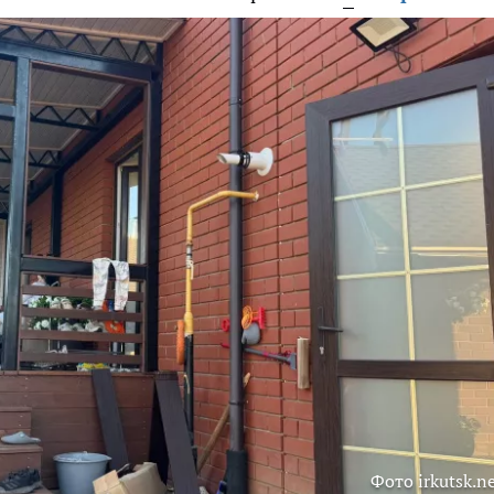
Фото irkutsk.n