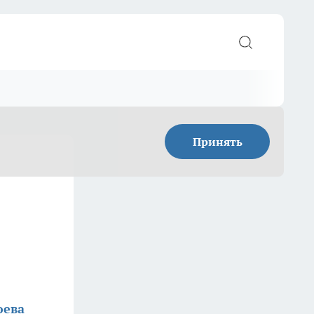
Принять
юева