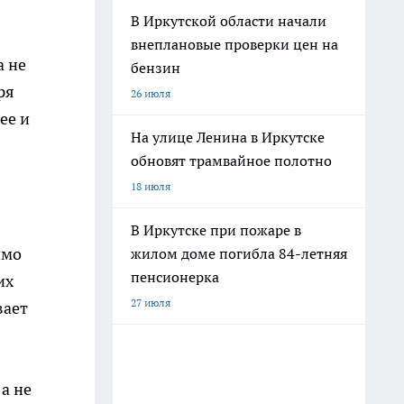
В Иркутской области начали
внеплановые проверки цен на
а не
бензин
ря
26 июля
ее и
На улице Ленина в Иркутске
обновят трамвайное полотно
18 июля
В Иркутске при пожаре в
имо
жилом доме погибла 84-летняя
пенсионерка
их
27 июля
вает
а не