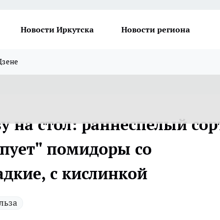
Новости Иркутска
Новости региона
Дзене
зу на стол: раннеспелый сор
пует" помидоры со
адкие, с кислинкой
льза