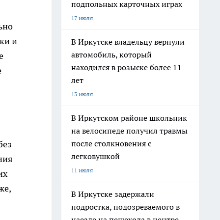
подпольных карточных играх
17 июля
ьно
ки и
В Иркутске владельцу вернули
автомобиль, который
е
находился в розыске более 11
е
лет
13 июля
В Иркутском районе школьник
на велосипеде получил травмы
после столкновения с
без
легковушкой
ния
11 июля
их
же,
В Иркутске задержали
подростка, подозреваемого в
наезде на пешехода в центре