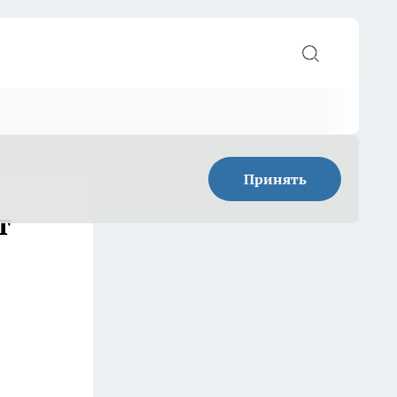
Принять
т