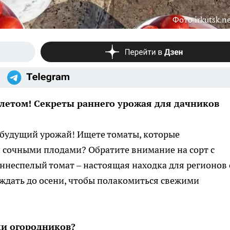
Фото irkutsk.n
я летом! Секреты раннего урожая для дачников
 будущий урожай! Ищете томаты, которые
 сочными плодами? Обратите внимание на сорт с
аннеспелый томат – настоящая находка для регионов 
т ждать до осени, чтобы полакомиться свежими
ди огородников?