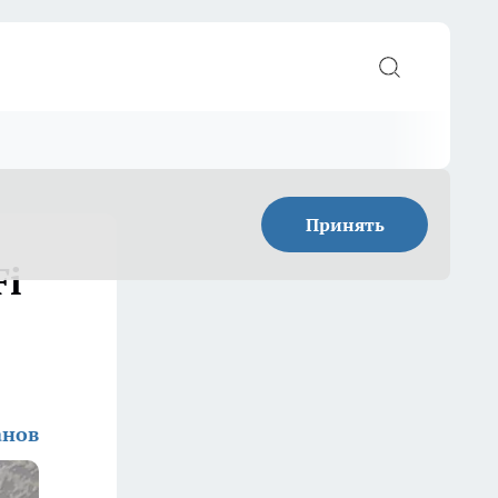
Принять
Fi
анов