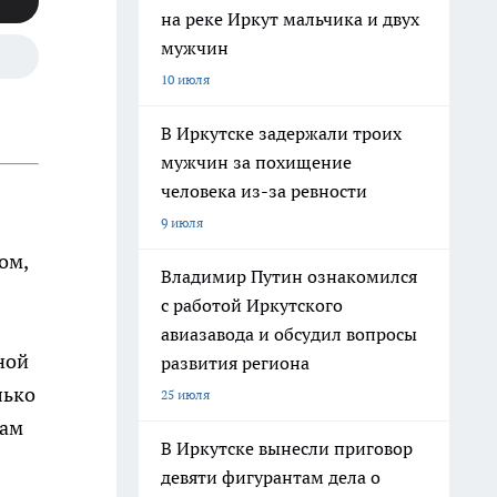
на реке Иркут мальчика и двух
мужчин
10 июля
В Иркутске задержали троих
мужчин за похищение
человека из-за ревности
9 июля
ом,
Владимир Путин ознакомился
с работой Иркутского
авиазавода и обсудил вопросы
ной
развития региона
лько
25 июля
вам
В Иркутске вынесли приговор
девяти фигурантам дела о