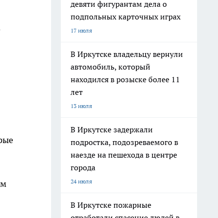
девяти фигурантам дела о
подпольных карточных играх
а
17 июля
В Иркутске владельцу вернули
автомобиль, который
находился в розыске более 11
лет
13 июля
В Иркутске задержали
рые
подростка, подозреваемого в
наезде на пешехода в центре
города
24 июля
им
В Иркутске пожарные
отработали спасение людей в