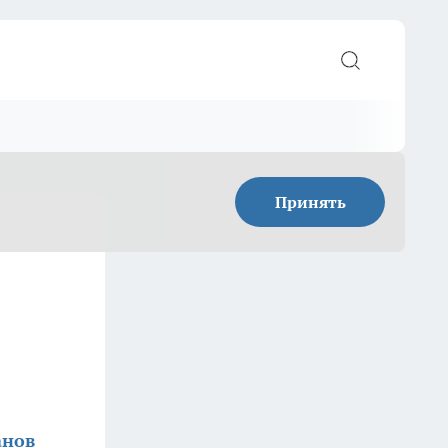
Принять
анов