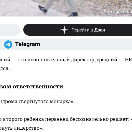
Фото редак
рший — это исполнительный директор, средний — HR
дел.
узом ответственности
индрома свергнутого монарха».
 второго ребенка первенец бессознательно решает: 
рнуть лидерство».