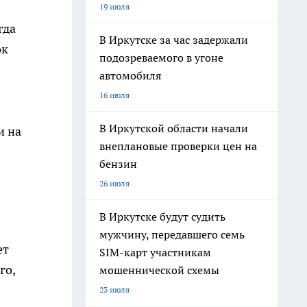
19 июля
гда
В Иркутске за час задержали
ок
подозреваемого в угоне
автомобиля
16 июля
В Иркутской области начали
и на
внеплановые проверки цен на
бензин
26 июля
В Иркутске будут судить
мужчину, передавшего семь
ет
SIM-карт участникам
го,
мошеннической схемы
23 июля