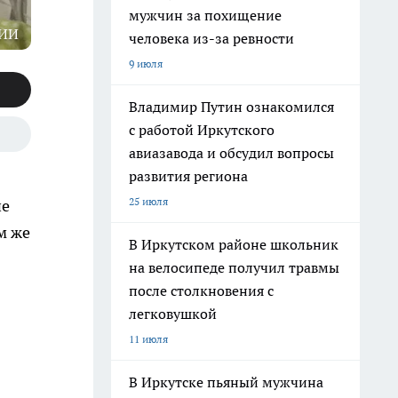
мужчин за похищение
 ИИ
человека из-за ревности
9 июля
Владимир Путин ознакомился
с работой Иркутского
авиазавода и обсудил вопросы
развития региона
25 июля
не
м же
В Иркутском районе школьник
на велосипеде получил травмы
после столкновения с
легковушкой
11 июля
В Иркутске пьяный мужчина