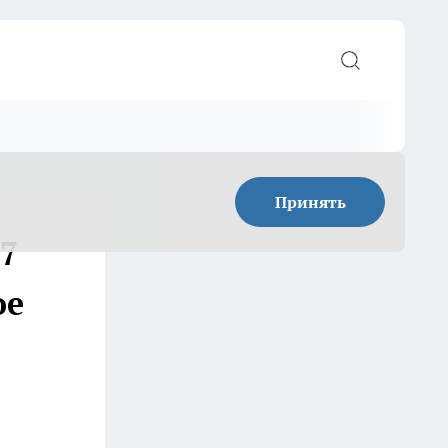
Принять
 7
ое