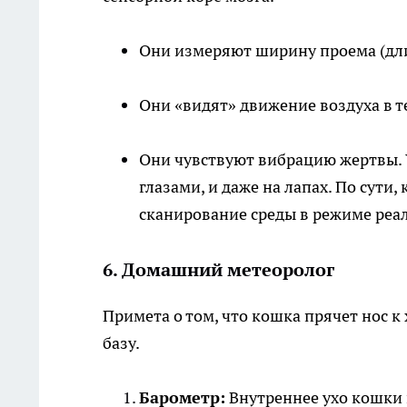
Они измеряют ширину проема (дли
Они «видят» движение воздуха в те
Они чувствуют вибрацию жертвы. У
глазами, и даже на лапах. По сути
сканирование среды в режиме реа
6. Домашний метеоролог
Примета о том, что кошка прячет нос к
базу.
Барометр:
Внутреннее ухо кошки 