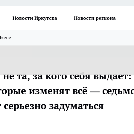
Новости Иркутска
Новости региона
Дзене
е та, за кого себя выдает:
торые изменят всё — седьм
 серьезно задуматься