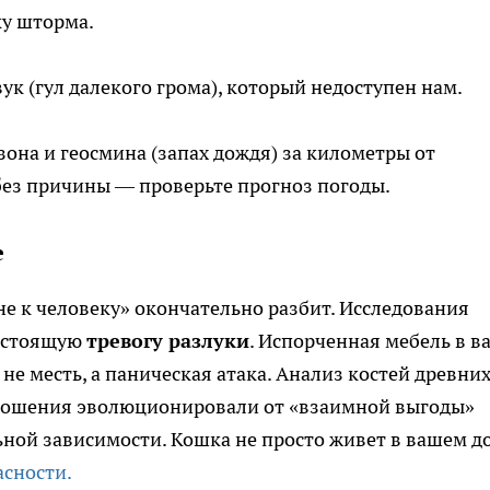
ку шторма.
 (гул далекого грома), который недоступен нам.
зона и геосмина (запах дождя) за километры от
без причины — проверьте прогноз погоды.
е
не к человеку» окончательно разбит. Исследования
настоящую
тревогу разлуки
. Испорченная мебель в в
не месть, а паническая атака. Анализ костей древни
отношения эволюционировали от «взаимной выгоды»
ьной зависимости. Кошка не просто живет в вашем д
асности.