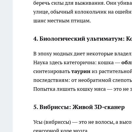
беречь силы для выживания. Они убиваю
улице, обычный колокольчик на ошейн
шанс местным птицам.
4. Биологический ультиматум: К
В эпоху модных диет некоторые владе
Наука здесь категорична: кошка —
обл
синтезировать
таурин
из растительно
последствиям: от необратимой слепот
Попытка лишить кошку мяса — это не э
5. Вибриссы: Живой 3D-сканер
Усы (вибриссы) — это не волосы, а вы
сенсорной коре мозга.