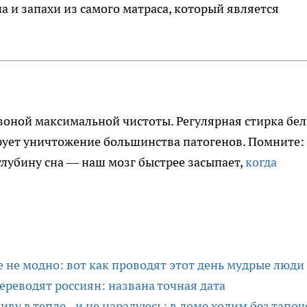
на и запахи из самого матраса, который является
 зоной максимальной чистоты. Регулярная стирка бел
ует уничтожение большинства патогенов. Помните:
глубину сна — наш мозг быстрее засыпает,
когда
 не модно: вот как проводят этот день мудрые люди
реводят россиян: названа точная дата
ву в тепле - и не нарадуюсь: в доме ходим без тапоч