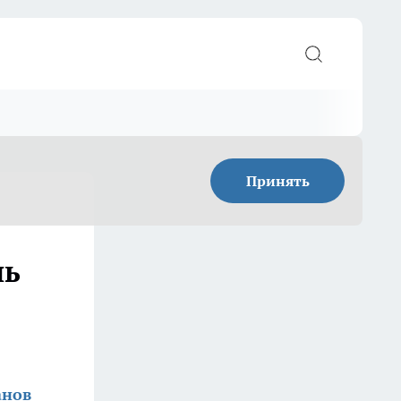
Принять
нь
анов