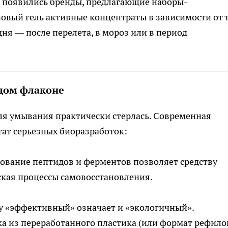
 появились бренды, предлагающие наборы-
зовый гель активные концентраты в зависимости от т
дня — после перелета, в мороз или в период
дом флаконе
ля умывания практически стерлась. Современная
тат серьезных биоразработок:
ование пептидов и ферментов позволяет средству
ская процессы самовосстановления.
у «эффективный» означает и «экологичный».
ка из переработанного пластика (или формат рефило