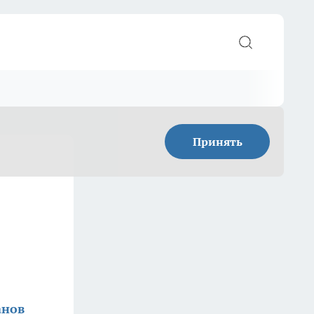
Принять
анов