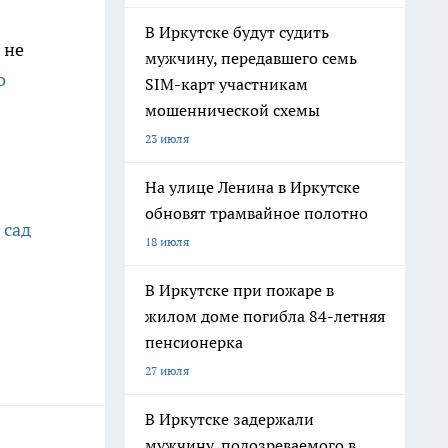
В Иркутске будут судить
 не
мужчину, передавшего семь
о
SIM-карт участникам
мошеннической схемы
23 июля
На улице Ленина в Иркутске
обновят трамвайное полотно
 сад
18 июля
В Иркутске при пожаре в
жилом доме погибла 84-летняя
пенсионерка
27 июля
В Иркутске задержали
мужчину, подозреваемого в