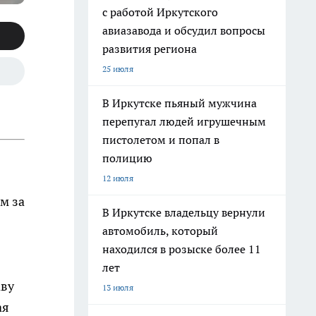
с работой Иркутского
авиазавода и обсудил вопросы
развития региона
25 июля
В Иркутске пьяный мужчина
перепугал людей игрушечным
пистолетом и попал в
полицию
12 июля
м за
В Иркутске владельцу вернули
автомобиль, который
находился в розыске более 11
лет
аву
13 июля
ая