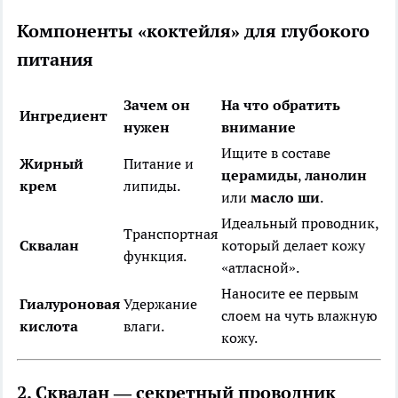
Компоненты «коктейля» для глубокого
питания
Зачем он
На что обратить
Ингредиент
нужен
внимание
Ищите в составе
Жирный
Питание и
церамиды
,
ланолин
крем
липиды.
или
масло ши
.
Идеальный проводник,
Транспортная
Сквалан
который делает кожу
функция.
«атласной».
Наносите ее первым
Гиалуроновая
Удержание
слоем на чуть влажную
кислота
влаги.
кожу.
2. Сквалан — секретный проводник