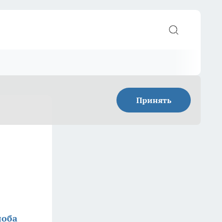
Принять
лоба