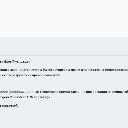
sredaktor@yandex.ru
твии с законодательством РФ об авторском праве и не подлежит использовани
менного разрешения правообладателя.
гии (информационные технологии предоставления информации на основе сбор
итории Российской Федерации)».
зователей