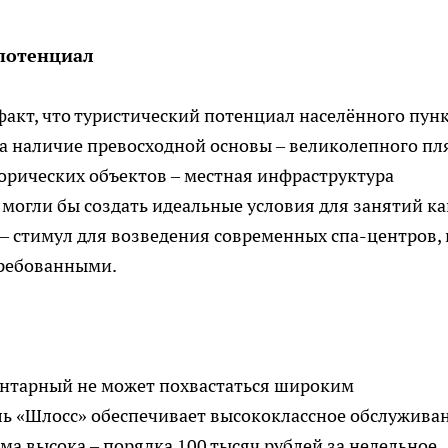
потенциал
акт, что туристический потенциал населённого пун
а наличие превосходной основы – великолепного пл
рических объектов – местная инфраструктура
могли бы создать идеальные условия для занятий ка
 – стимул для возведения современных спа-центров, 
требованными.
нтарный не может похвастаться широким
ль «Шлосс» обеспечивает высококлассное обслуживан
ма высока – порядка 100 тысяч рублей за недельное