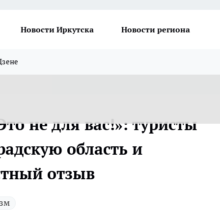
Новости Иркутска
Новости региона
Дзене
то не для вас!»: туристы
радскую область и
стный отзыв
зм