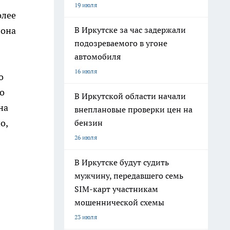
19 июля
олее
В Иркутске за час задержали
зона
подозреваемого в угоне
автомобиля
16 июля
о
о
В Иркутской области начали
на
внеплановые проверки цен на
о,
бензин
26 июля
В Иркутске будут судить
мужчину, передавшего семь
SIM-карт участникам
мошеннической схемы
23 июля