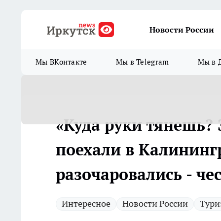
Новости России
Мы ВКонтакте
Мы в Telegram
Мы в 
«Куда руки тянешь? Э
поехали в Калининг
разочаровались - че
Интересное
Новости России
Тури