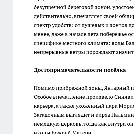
безупречной береговой зоной, удостое
действительно, впечатляет своей обши
спектр удобств: от душевых и зонтов д
менее, даже в начале лета побережье о
специфике местного климата: воды Бал
непрерывные ветры порождают значит
Достопримечательности посёлка
Помимо прибрежной зоны, Янтарный пр
Особое впечатление произвело Синявин
карьера, а также ухоженный парк Мори
Загадочным выглядит и кирха Пальмни
немецкую церковь, тогда как внутри о
иконы Божией Матери.