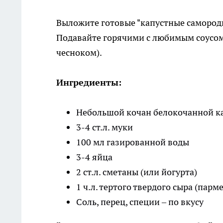
Выложите готовые "капустные самородк
Подавайте горячими с любимым соусом 
чесноком).
Ингредиенты:
Небольшой кочан белокочанной к
3-4 ст.л. муки
100 мл газированной воды
3-4 яйца
2 ст.л. сметаны (или йогурта)
1 ч.л. тертого твердого сыра (парм
Соль, перец, специи – по вкусу