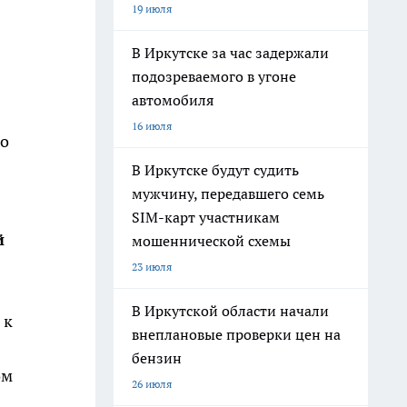
19 июля
В Иркутске за час задержали
подозреваемого в угоне
автомобиля
16 июля
го
В Иркутске будут судить
мужчину, передавшего семь
SIM-карт участникам
й
мошеннической схемы
23 июля
В Иркутской области начали
 к
внеплановые проверки цен на
бензин
ом
26 июля