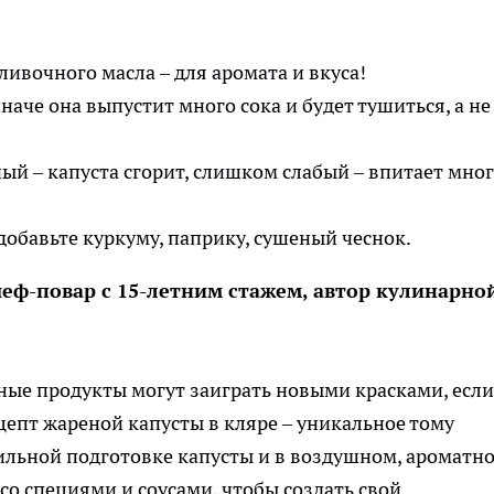
ливочного масла – для аромата и вкуса!
наче она выпустит много сока и будет тушиться, а не
ый – капуста сгорит, слишком слабый – впитает мно
обавьте куркуму, паприку, сушеный чеснок.
еф-повар с 15-летним стажем, автор кулинарно
нные продукты могут заиграть новыми красками, если
цепт жареной капусты в кляре – уникальное тому
вильной подготовке капусты и в воздушном, ароматн
со специями и соусами, чтобы создать свой