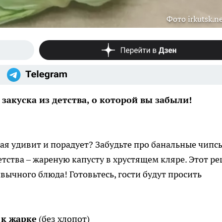
Фото irkutsk.n
закуска из детства, о которой вы забыли!
ая удивит и порадует? Забудьте про банальные чипс
тства – жареную капусту в хрустящем кляре. Этот ре
ычного блюда! Готовьтесь, гости будут просить
 к жарке
(без хлопот)