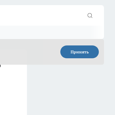
Принять
о