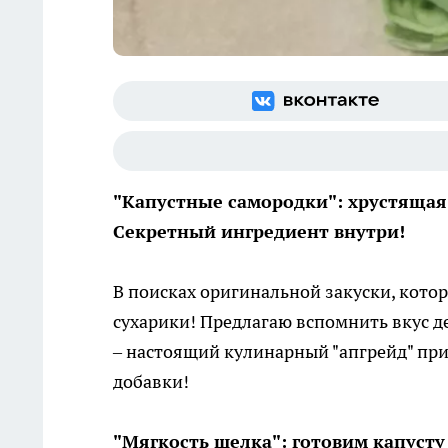
"Капустные самородки": хрустящая 
Секретный ингредиент внутри!
В поисках оригинальной закуски, котор
сухарики! Предлагаю вспомнить вкус де
– настоящий кулинарный "апгрейд" прив
добавки!
"Мягкость шелка": готовим капусту