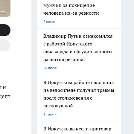
мужчин за похищение
ews
человека из-за ревности
9 июля
Владимир Путин ознакомился
с работой Иркутского
авиазавода и обсудил вопросы
развития региона
25 июля
В Иркутском районе школьник
ы и
на велосипеде получил травмы
цепт
после столкновения с
легковушкой
11 июля
В Иркутске вынесли приговор