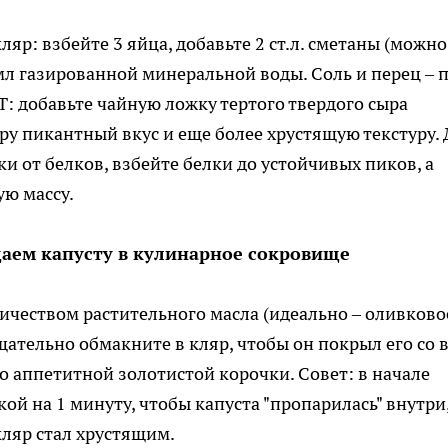
р: взбейте 3 яйца, добавьте 2 ст.л. сметаны (можно
0 мл газированной минеральной воды. Соль и перец – 
 добавьте чайную ложку тертого твердого сыра
ру пикантный вкус и еще более хрустящую текстуру. 
и от белков, взбейте белки до устойчивых пиков, а
ую массу.
щаем капусту в кулинарное сокровище
ичеством растительного масла (идеально – оливково
тщательно обмакните в кляр, чтобы он покрыл его со 
о аппетитной золотистой корочки. Совет: в начале
й на 1 минуту, чтобы капуста "пропарилась" внутри,
кляр стал хрустящим.