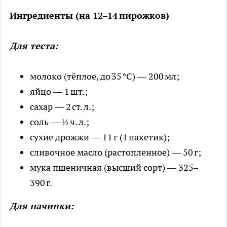
Ингредиенты (на 12–14 пирожков)
Для теста:
молоко (тёплое, до 35 °C) — 200 мл;
яйцо — 1 шт.;
сахар — 2 ст. л.;
соль — ½ ч. л.;
сухие дрожжи — 11 г (1 пакетик);
сливочное масло (растопленное) — 50 г;
мука пшеничная (высший сорт) — 325–
390 г.
Для начинки: