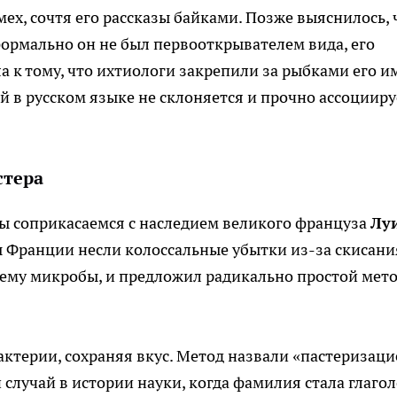
ех, сочтя его рассказы байками. Позже выяснилось, 
ормально он не был первооткрывателем вида, его
 к тому, что ихтиологи закрепили за рыбками его и
й в русском языке не склоняется и прочно ассоцииру
стера
мы соприкасаемся с наследием великого француза
Лу
лы Франции несли колоссальные убытки из-за скисани
всему микробы, и предложил радикально простой мето
актерии, сохраняя вкус. Метод назвали «пастеризаци
случай в истории науки, когда фамилия стала глаго