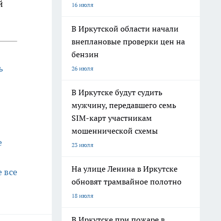
й
16 июля
В Иркутской области начали
внеплановые проверки цен на
бензин
ь
26 июля
В Иркутске будут судить
мужчину, передавшего семь
SIM-карт участникам
мошеннической схемы
е
23 июля
На улице Ленина в Иркутске
 все
обновят трамвайное полотно
18 июля
В Иркутске при пожаре в