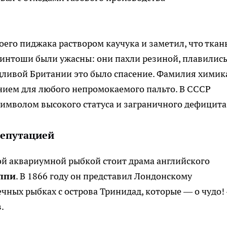
его пиджака раствором каучука и заметил, что ткан
кинтоши были ужасны: они пахли резиной, плавились
ждливой Британии это было спасение. Фамилия химик
нием для любого непромокаемого пальто. В СССР
символом высокого статуса и заграничного дефицита
репутацией
ной аквариумной рыбкой стоит драма английского
ппи
. В 1866 году он представил Лондонскому
чных рыбках с острова Тринидад, которые — о чудо!
.