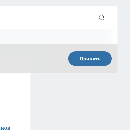
Принять
анов