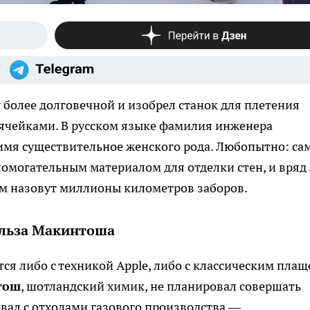
 более долговечной и изобрел станок для плетения
ячейками. В русском языке фамилия инженера
имя существительное женского рода. Любопытно: са
помогательным материалом для отделки стен, и вряд
нем назовут миллионы километров заборов.
рльза Макинтоша
ся либо с техникой Apple, либо с классическим плащ
тош
, шотландский химик, не планировал совершать
вал с отходами газового производства —