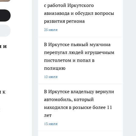
с работой Иркутского
авиазавода и обсудил вопросы
развития региона
25 июля
В Иркутске пьяный мужчина
и и
перепугал людей игрушечным
пистолетом и попал в
полицию
12 июля
 к
В Иркутске владельцу вернули
автомобиль, который
находился в розыске более 11
и
лет
13 июля