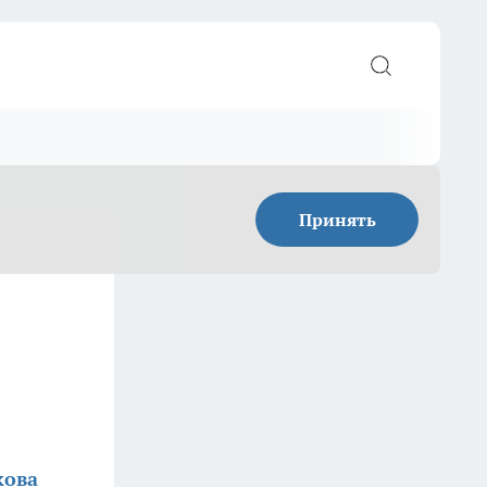
Принять
кова