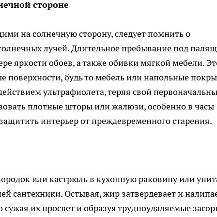
нечной стороне
ими на солнечную сторону, следует помнить о
солнечных лучей. Длительное пребывание под паля
ре яркости обоев, а также обивки мягкой мебели. Эт
ые поверхности, будь то мебель или напольные покры
действием ультрафиолета, теряя свой первоначальн
ьзовать плотные шторы или жалюзи, особенно в часы
 защитить интерьер от преждевременного старения.
вородок или кастрюль в кухонную раковину или унит
ей сантехники. Остывая, жир затвердевает и налипа
о сужая их просвет и образуя трудноудаляемые засор