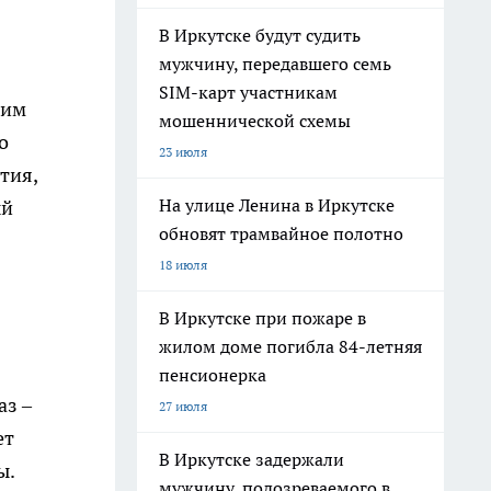
В Иркутске будут судить
мужчину, передавшего семь
SIM-карт участникам
щим
мошеннической схемы
о
23 июля
тия,
На улице Ленина в Иркутске
ый
обновят трамвайное полотно
18 июля
В Иркутске при пожаре в
жилом доме погибла 84-летняя
пенсионерка
аз –
27 июля
ет
В Иркутске задержали
ы.
мужчину, подозреваемого в