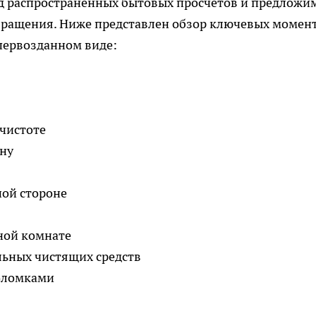
д распространенных бытовых просчетов и предложи
вращения. Ниже представлен обзор ключевых момент
первозданном виде:
 чистоте
ину
ной стороне
ной комнате
льных чистящих средств
поломками