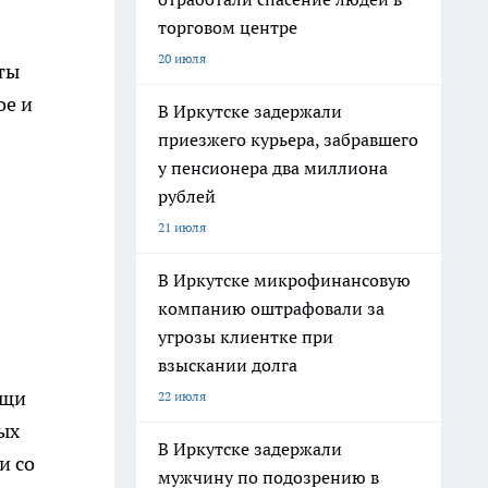
торговом центре
20 июля
ты
ое и
В Иркутске задержали
приезжего курьера, забравшего
у пенсионера два миллиона
рублей
21 июля
В Иркутске микрофинансовую
компанию оштрафовали за
угрозы клиентке при
взыскании долга
ущи
22 июля
ых
В Иркутске задержали
и со
мужчину по подозрению в