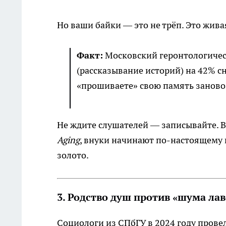
Но ваши байки — это не трёп. Это жива
Факт:
Московский геронтологичес
(рассказывание историй) на 42% 
«прошиваете» свою память заново,
Не ждите слушателей — записывайте. В 
Aging
, внуки начинают по-настоящему ц
золото.
3. Родство душ против «шума ла
Социологи из СПбГУ в 2024 году прове