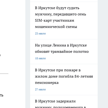
в
В Иркутске будут судить
мужчину, передавшего семь
SIM-карт участникам
мошеннической схемы
23 июля
На улице Ленина в Иркутске
обновят трамвайное полотно
у
18 июля
В Иркутске при пожаре в
жилом доме погибла 84-летняя
пенсионерка
27 июля
ть
В Иркутске задержали
мужчину, подозреваемого в