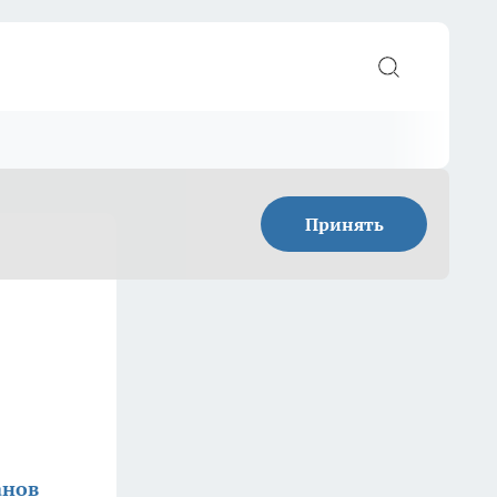
Принять
анов