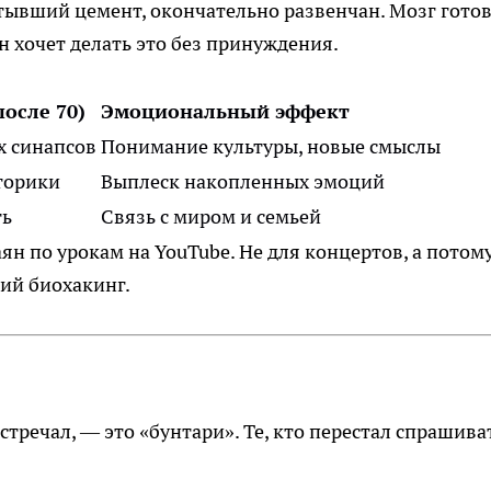
стывший цемент, окончательно развенчан. Мозг гото
он хочет делать это без принуждения.
после 70)
Эмоциональный эффект
 синапсов
Понимание культуры, новые смыслы
торики
Выплеск накопленных эмоций
ть
Связь с миром и семьей
ян по урокам на YouTube. Не для концертов, а потом
щий биохакинг.
стречал, — это «бунтари». Те, кто перестал спрашива