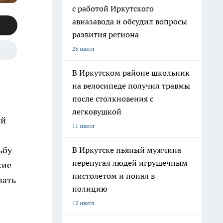
с работой Иркутского
авиазавода и обсудил вопросы
развития региона
25 июля
В Иркутском районе школьник
на велосипеде получил травмы
после столкновения с
легковушкой
ый
11 июля
ьбу
В Иркутске пьяный мужчина
перепугал людей игрушечным
кие
пистолетом и попал в
нать
полицию
12 июля