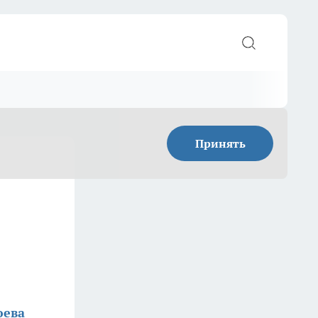
Принять
юева