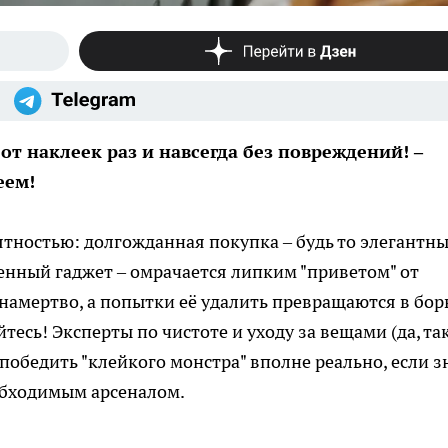
от наклеек раз и навсегда без повреждений! –
еем!
иятностью: долгожданная покупка – будь то элегантн
енный гаджет – омрачается липким "приветом" от
 намертво, а попытки её удалить превращаются в бор
йтесь! Эксперты по чистоте и уходу за вещами (да, та
победить "клейкого монстра" вполне реально, если з
обходимым арсеналом.