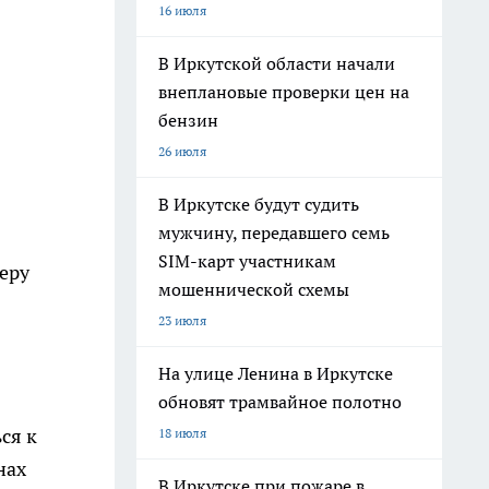
16 июля
В Иркутской области начали
внеплановые проверки цен на
бензин
26 июля
В Иркутске будут судить
мужчину, передавшего семь
SIM-карт участникам
еру
мошеннической схемы
23 июля
На улице Ленина в Иркутске
обновят трамвайное полотно
ся к
18 июля
нах
В Иркутске при пожаре в