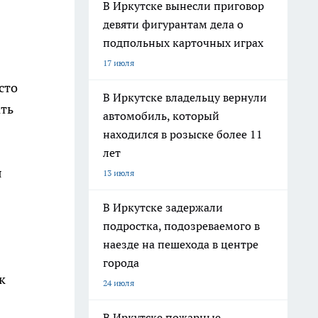
В Иркутске вынесли приговор
девяти фигурантам дела о
подпольных карточных играх
17 июля
сто
В Иркутске владельцу вернули
ать
автомобиль, который
находился в розыске более 11
лет
я
13 июля
В Иркутске задержали
подростка, подозреваемого в
наезде на пешехода в центре
города
к
24 июля
В Иркутске пожарные