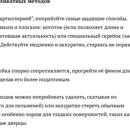
еликатных методов
й артиллерией", попробуйте самые щадящие способы.
нким и плоским: ноготок (если позволяет длина и
ратившая актуальность) или специальный скребок (ча
 Действуйте медленно и аккуратно, стараясь не порв
ейка упорно сопротивляется, прогрейте её феном дл
сделав его более податливым.
водов можно попробовать удалить, скатывая их
то для пельменей) или аккуратно стереть обычным
особенно хорош для гладких поверхностей, таких ка
ые дверцы.